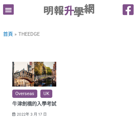
跳
至
主
要
首頁
THEEDGE
內
容
Overseas
UK
牛津劍橋的入學考試
2022年 3 月 17 日