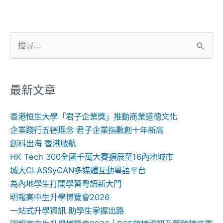
搜
尋
關
鍵
最新文章
字:
香港恒生大學「君子企業獎」推動商業道德文化
企業踐行五德理念 君子企業指數創十年新高
創科出海 香港啟航
HK Tech 300全國千萬大賽擴展至16內地城市
城大CLASSyCAN多媒體互動粵語平台
為內地學生打開學習粵語新大門
明報高中生升學博覽會2026
一站式升學資訊 助學生掌握出路