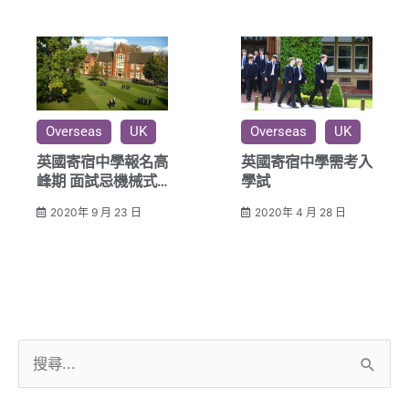
Overseas
UK
Overseas
UK
英國寄宿中學報名高
英國寄宿中學需考入
峰期 面試忌機械式
學試
對答 報名校要考定
2020年 9 月 23 日
2020年 4 月 28 日
UKiset
搜
尋