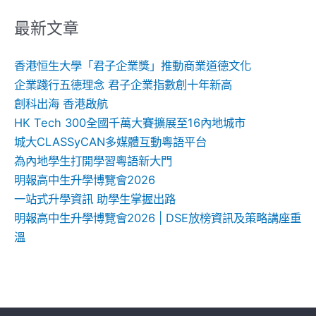
關
鍵
最新文章
字:
香港恒生大學「君子企業獎」推動商業道德文化
企業踐行五德理念 君子企業指數創十年新高
創科出海 香港啟航
HK Tech 300全國千萬大賽擴展至16內地城市
城大CLASSyCAN多媒體互動粵語平台
為內地學生打開學習粵語新大門
明報高中生升學博覽會2026
一站式升學資訊 助學生掌握出路
明報高中生升學博覽會2026 | DSE放榜資訊及策略講座重
溫