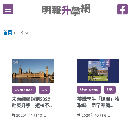
跳
至
主
要
首頁
UKiset
內
容
Overseas
UK
Overseas
UK
未雨綢繆規劃2022
英識學生「搶閘」獲
赴英升學 選校不只
取錄 盡早準備
看成績、多練習熟悉
UKiset隨時有驚喜
2020年 11 月 10 日
2020年 10 月 6 日
UKiset