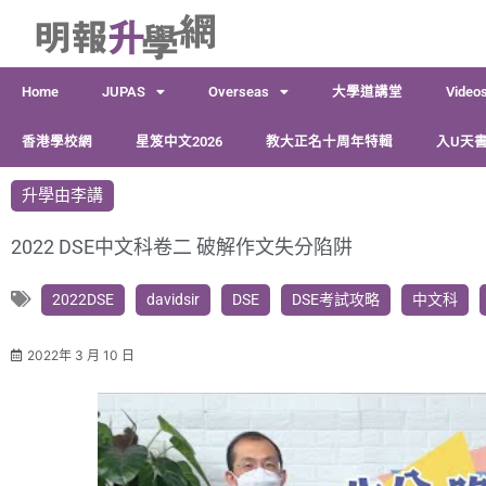
跳
至
主
Home
JUPAS
Overseas
大學道講堂
Video
要
內
香港學校網
星笈中文2026
教大正名十周年特輯
入U天書
容
升學由李講
2022 DSE中文科卷二 破解作文失分陷阱
2022DSE
davidsir
DSE
DSE考試攻略
中文科
2022年 3 月 10 日