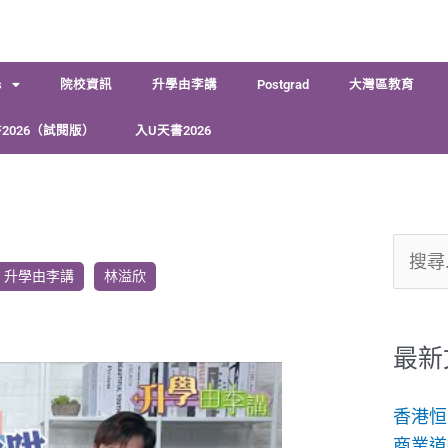
s
院校資訊
升學由李講
Postgrad
大灣區教育
2026（試閱版）
入U天書2026
搜
升學由李講
林溢欣
尋
關
鍵
最新
字:
香港恒
商業道