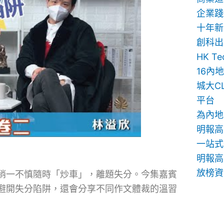
企業踐
十年新
創科出
HK T
16內
城大C
平台
為內地
明報高
一站式
明報高中
放榜資
稍一不慎隨時「炒車」，離題失分。今集嘉賓
避開失分陷阱，還會分享不同作文體裁的溫習