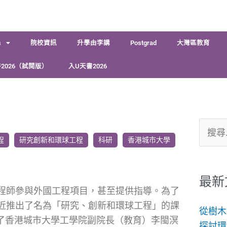
s
院校資訊
升學由李講
Postgrad
大灣區教育
2026（試閱版）
入U天書2026
搜
程
研究創新和環球工程
科研
香港城市大學
尋
關
鍵
最新
程師參與外國工程項目，甚至提供指導。為了
字:
近推出了名為「研究、創新和環球工程」的課
從樹木
了香港城市大學工學院副院長（教育）李閩溟
探討環