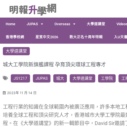
跳
至
主
Home
JUPAS
Overseas
大學道講堂
Video
要
內
香港學校網
星笈中文2026
教大正名十周年特輯
入U天書
容
大學道講堂
城大工學院新旗艦課程 孕育頂尖環球工程專才
JS1217
JUPAS
城大
大學道講堂
工學院
工
2023年 11 月 14 日
工程行業的知識在全球範圍內被廣泛應用，許多本地工
培養全球工程和頂尖研究人才，香港城市大學工學院最
程。在《大學道講堂》的新一輯節目中，
David Sir
邀請