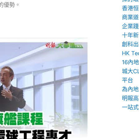
的優勢。
香港恒
商業道
企業踐
十年新
創科出
HK T
16內
城大C
平台
為內地
明報高
一站式