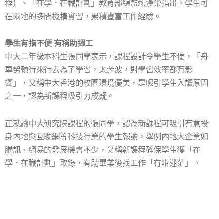
程）、「在學．在職計劃」教育部總監賴漢榮指出，學生可
在兩地的多間機構實習，累積豐富工作經驗。
學生有指不便 有稱助搵工
中大二年級本科生張同學表示，課程設計令學生不便，「舟
車勞頓行來行去為了學習，太奔波，對學習效率都有影
響」，又稱中大香港的校園環境優美，是吸引學生入讀原因
之一，認為新課程吸引力成疑。
正就讀中大研究院課程的張同學，認為新課程可吸引有意投
身內地與互聯網等科技行業的學生報讀，舉例內地大企業如
騰訊、網易的發展機會不少，又稱新課程確保學生獲「在
學．在職計劃」取錄，有助畢業後找工作「冇咁迷茫」。