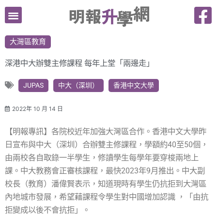
跳
至
主
大灣區教育
要
內
深港中大辦雙主修課程 每年上堂「兩邊走」
容
JUPAS
中大（深圳）
香港中文大學
2022年 10 月 14 日
【明報專訊】各院校近年加強大灣區合作。香港中文大學昨
日宣布與中大（深圳）合辦雙主修課程，學額約40至50個，
由兩校各自取錄一半學生，修讀學生每學年要穿梭兩地上
課。中大教務會正審核課程，最快2023年9月推出。中大副
校長（教育）潘偉賢表示，知道現時有學生仍抗拒到大灣區
內地城市發展，希望藉課程令學生對中國增加認識 ，「由抗
拒變成以後不會抗拒」。