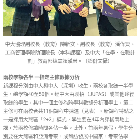
中大協理副校長（教育）陳新安、副校長（教育）潘偉賢、
工商管理學院助理院長（本科課程）及中大「在學．在職計
劃」教育部總監賴漢榮。（鄧佾文攝）
兩校學額各半 一指定主修數據分析
新課程分別由中大與中大（深圳）收生，兩校各取錄一半學
生，總學額40至50個。經中大由聯招（JUPAS）或其他途徑
取錄的學生，其中一個主修為跨學科數據分析理學士，第二
主修可在兩校合共11個課程中揀選（見表）。新課程特點之
一是採用大灣區「2+2」模式，學生要在4年內穿梭兩地上
課，於兩校修讀時間各佔一半。此外，首兩年暑假，學生分
別要在大灣區和亞洲考察，或到訪發展中國家，考察佔學