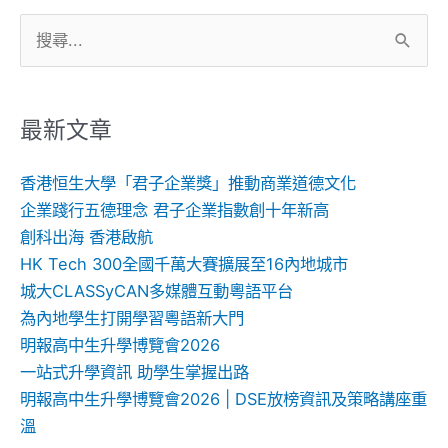
搜
尋
關
鍵
最新文章
字:
香港恒生大學「君子企業獎」推動商業道德文化
企業踐行五德理念 君子企業指數創十年新高
創科出海 香港啟航
HK Tech 300全國千萬大賽擴展至16內地城市
城大CLASSyCAN多媒體互動粵語平台
為內地學生打開學習粵語新大門
明報高中生升學博覽會2026
一站式升學資訊 助學生掌握出路
明報高中生升學博覽會2026 | DSE放榜資訊及策略講座重
溫