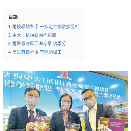
目錄
1
兩校學額各半 一指定主修數據分析
2
中大：抗拒或因不認識
3
兩暑假灣區亞洲考察 佔學分
4
學生有指不便 有稱助搵工