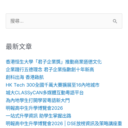
搜
尋
關
鍵
最新文章
字:
香港恒生大學「君子企業獎」推動商業道德文化
企業踐行五德理念 君子企業指數創十年新高
創科出海 香港啟航
HK Tech 300全國千萬大賽擴展至16內地城市
城大CLASSyCAN多媒體互動粵語平台
為內地學生打開學習粵語新大門
明報高中生升學博覽會2026
一站式升學資訊 助學生掌握出路
明報高中生升學博覽會2026 | DSE放榜資訊及策略講座重