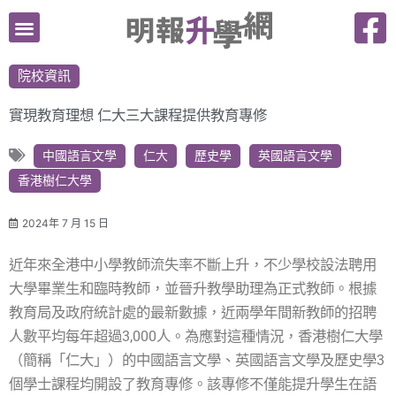
跳
至
主
院校資訊
要
內
實現教育理想 仁大三大課程提供教育專修
容
中國語言文學
仁大
歷史學
英國語言文學
香港樹仁大學
2024年 7 月 15 日
近年來全港中小學教師流失率不斷上升，不少學校設法聘用
大學畢業生和臨時教師，並晉升教學助理為正式教師。根據
教育局及政府統計處的最新數據，近兩學年間新教師的招聘
人數平均每年超過3,000人。為應對這種情況，香港樹仁大學
（簡稱「仁大」）的中國語言文學、英國語言文學及歷史學3
個學士課程均開設了教育專修。該專修不僅能提升學生在語