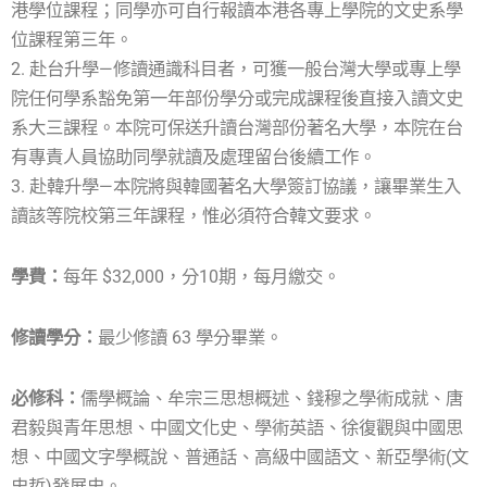
港學位課程；同學亦可自行報讀本港各專上學院的文史系學
位課程第三年。
2. 赴台升學—修讀通識科目者，可獲一般台灣大學或專上學
院任何學系豁免第一年部份學分或完成課程後直接入讀文史
系大三課程。本院可保送升讀台灣部份著名大學，本院在台
有專責人員協助同學就讀及處理留台後續工作。
3. 赴韓升學—本院將與韓國著名大學簽訂協議，讓畢業生入
讀該等院校第三年課程，惟必須符合韓文要求。
學費：
每年 $32,000，分10期，每月繳交。
修讀學分：
最少修讀 63 學分畢業。
必修科：
儒學概論、牟宗三思想概述、錢穆之學術成就、唐
君毅與青年思想、中國文化史、學術英語、徐復觀與中國思
想、中國文字學概說、普通話、高級中國語文、新亞學術(文
史哲)發展史。