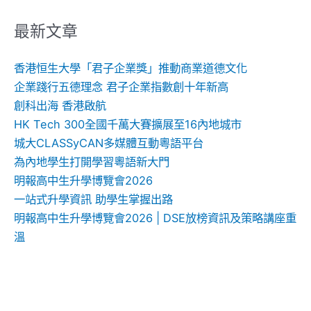
關
鍵
最新文章
字:
香港恒生大學「君子企業獎」推動商業道德文化
企業踐行五德理念 君子企業指數創十年新高
創科出海 香港啟航
HK Tech 300全國千萬大賽擴展至16內地城市
城大CLASSyCAN多媒體互動粵語平台
為內地學生打開學習粵語新大門
明報高中生升學博覽會2026
一站式升學資訊 助學生掌握出路
明報高中生升學博覽會2026 | DSE放榜資訊及策略講座重
溫