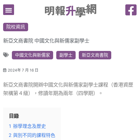
跳
至
主
院校資訊
要
內
新亞文商書院 中國文化與新儒家副學士
容
中國文化與新儒家
副學士
新亞文商書院
2024年 7 月 16 日
新亞文商書院開辧中國文化與新儒家副學士課程（香港資歷
架構第４級），修讀年期為兩年（四學期）。
目錄
1
辦學理念及歷史
2
與別不同的課程特色