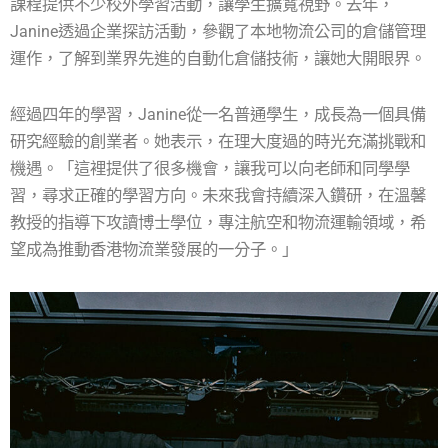
課程提供不少校外學習活動，讓學生擴寬視野。去年，
Janine透過企業探訪活動，參觀了本地物流公司的倉儲管理
運作，了解到業界先進的自動化倉儲技術，讓她大開眼界。
經過四年的學習，Janine從一名普通學生，成長為一個具備
研究經驗的創業者。她表示，在理大度過的時光充滿挑戰和
機遇。「這裡提供了很多機會，讓我可以向老師和同學學
習，尋求正確的學習方向。未來我會持續深入鑽研，在溫馨
教授的指導下攻讀博士學位，專注航空和物流運輸領域，希
望成為推動香港物流業發展的一分子。」