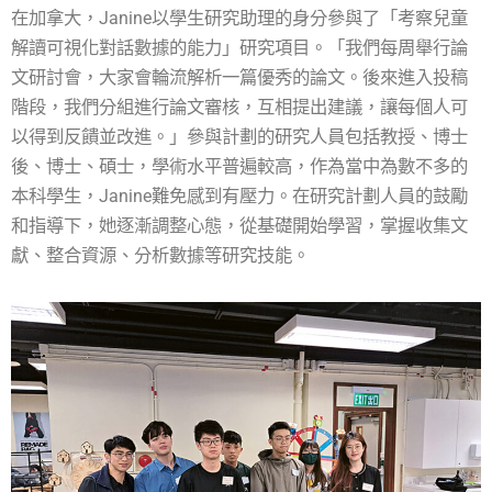
在加拿大，Janine以學生研究助理的身分參與了「考察兒童
解讀可視化對話數據的能力」研究項目。「我們每周舉行論
文研討會，大家會輪流解析一篇優秀的論文。後來進入投稿
階段，我們分組進行論文審核，互相提出建議，讓每個人可
以得到反饋並改進。」參與計劃的研究人員包括教授、博士
後、博士、碩士，學術水平普遍較高，作為當中為數不多的
本科學生，Janine難免感到有壓力。在研究計劃人員的鼓勵
和指導下，她逐漸調整心態，從基礎開始學習，掌握收集文
獻、整合資源、分析數據等研究技能。