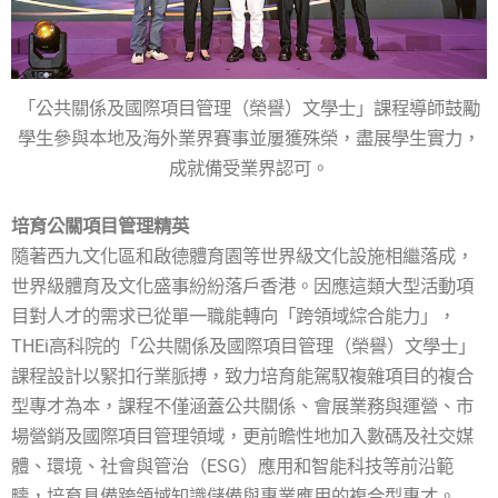
「公共關係及國際項目管理（榮譽）文學士」課程導師鼓勵
學生參與本地及海外業界賽事並屢獲殊榮，盡展學生實力，
成就備受業界認可。
培育公關項目管理精英
隨著西九文化區和啟德體育園等世界級文化設施相繼落成，
世界級體育及文化盛事紛紛落戶香港。因應這類大型活動項
目對人才的需求已從單一職能轉向「跨領域綜合能力」，
THEi高科院的「公共關係及國際項目管理（榮譽）文學士」
課程設計以緊扣行業脈搏，致力培育能駕馭複雜項目的複合
型專才為本，課程不僅涵蓋公共關係、會展業務與運營、市
場營銷及國際項目管理領域，更前瞻性地加入數碼及社交媒
體、環境、社會與管治（ESG）應用和智能科技等前沿範
疇，培育具備跨領域知識儲備與專業應用的複合型專才。