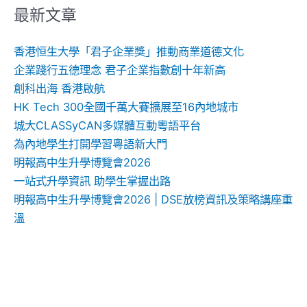
鍵
最新文章
字:
香港恒生大學「君子企業獎」推動商業道德文化
企業踐行五德理念 君子企業指數創十年新高
創科出海 香港啟航
HK Tech 300全國千萬大賽擴展至16內地城市
城大CLASSyCAN多媒體互動粵語平台
為內地學生打開學習粵語新大門
明報高中生升學博覽會2026
一站式升學資訊 助學生掌握出路
明報高中生升學博覽會2026 | DSE放榜資訊及策略講座重
溫