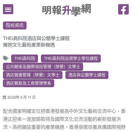
跳
至
主
院校資訊
要
內
THEi高科院酒店與公關學士課程
容
擁抱文化藝術產業新機遇
THEi高科院
THEi高科院自資學士學位課程
公共關係及國際項目管理（榮譽）文學士
酒店營運管理（榮譽）文學士
酒店與公關學士課程
酒店餐飲及工商管理學系
2026年 5 月 11 日
配合國家明確定位把香港發展為中外文化藝術交流中心，香
港正迎來一波旅遊款待及國際文化交流活動的嶄新發展洪
流。為把握這重要的產業機遇，香港亟需培養具備國際視野