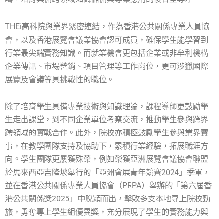
THEi高科院與業界緊密連結，作為香港公共關係專業人員協
會，以及香港展覽會議業協會認可成員，確保學生能學習到
行業最尖端實務知識。而就業機會更包括企業或非牟利機構
企業傳訊、市場營銷、項目管理等工作崗位，更可涉獵國際
展覽及會議等具挑戰性的職位。
除了培育學生具備專業技術與知識理論，課程導師更鼓勵學
生走出課堂，到不同企業單位考察交流，推動學生參與跨界
跨領域的實戰合作。此外，院校亦積極鼓勵學生參與業界賽
事，在教學團隊支持及協助下，累積行業經驗，拓展職涯方
向。學生團隊更屢獲殊榮，例如榮獲亞洲展覽會議協會聯盟
於馬來西亞吉隆坡舉行的「亞洲會展青年競賽2024」季軍，
並在香港公共關係專業人員協會（PRPA）舉辦的「第六屆香
港公共關係獎2025」中脫穎而出，擊敗多支本地專上院校勁
旅，勇奪專上學生組優異獎，充分展現了學生的實務能力與