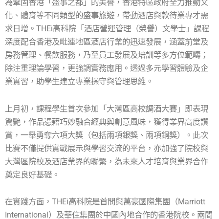
為鞏固香港「盛事之都」的美譽，香港特區政府全力推動文
化、體育等不同類型的盛事旅遊，帶動酒店與款待業專才需
求日增。THEi高科院「酒店營運管理（榮譽）文學士」課程
深度配合香港及毗連地區酒店行業的迅速發展，涵蓋前堂及
房務管理、餐飲服務，乃至員工發展及培訓等多方位範疇；
除注重理論學習，更強調實務應用。透過多元學習體驗及企
業實習，助學生建立專業操守與管理思維。
上月初，課程學生首次參加「大灣區高校調酒大賽」即表現
驚艷，作品憑藉巧妙融合經典與創意風味，獲得業界高度讚
賞，一舉勇奪六項大獎（包括兩項銀獎、兩項銅獎）。此次
比賽不僅提供實戰展示與學習交流的平台，亦加強了院校與
大灣區院校及酒店業界的聯繫，為未來人才培育與業界合作
奠定良好基礎。
在實踐方面，THEi高科院是首間與萬豪國際集團（Marriott
International）及華住集團於中國內地合作的香港院校。兩間