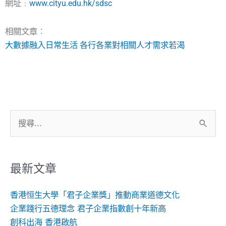
網址﹕
www.cityu.edu.hk/sdsc
相關文章︰
大數據融入日常生活 各行各業對相關人才需求若渴
搜
尋
關
鍵
最新文章
字:
香港恒生大學「君子企業獎」推動商業道德文化
企業踐行五德理念 君子企業指數創十年新高
創科出海 香港啟航