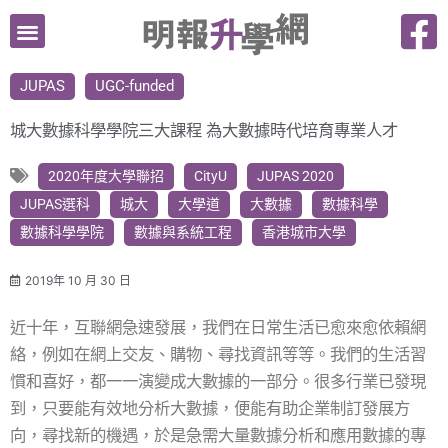
跳
至
主
JUPAS
UGC-funded
要
內
城大數據科學學院三大課程 為大數據時代培育專業人才
容
2020年度大學聯招
CityU
JUPAS 2020
JUPAS選科
城大
大學道
大數據
數據科學
數據科學學院
數據與系統工程
香港城市大學
2019年 10 月 30 日
近十年，互聯網急速發展，我們在日常生活已愈來愈依賴網
絡，例如在網上交友、購物、尋找資訊等等。我們的生活習
慣和喜好，都一一演變成大數據的一部分。很多行業已發現
到，只要能有效地分析大數據，便能有助企業制訂發展方
向，尋找新的機遇，於是急需大量數據分析和應用數據的專