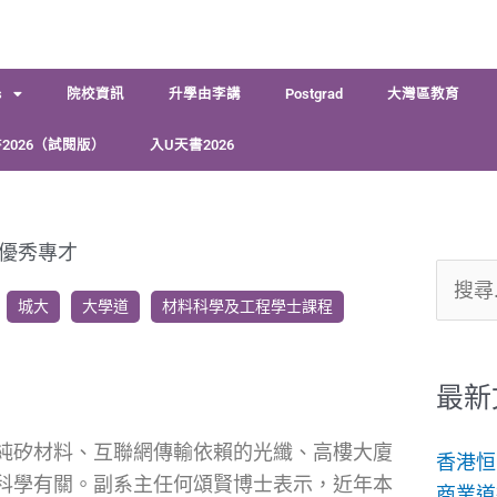
s
院校資訊
升學由李講
Postgrad
大灣區教育
2026（試閱版）
入U天書2026
優秀專才
搜
城大
大學道
材料科學及工程學士課程
尋
關
鍵
最新
字:
純矽材料、互聯網傳輸依賴的光纖、高樓大廈
香港恒
科學有關。副系主任何頌賢博士表示，近年本
商業道