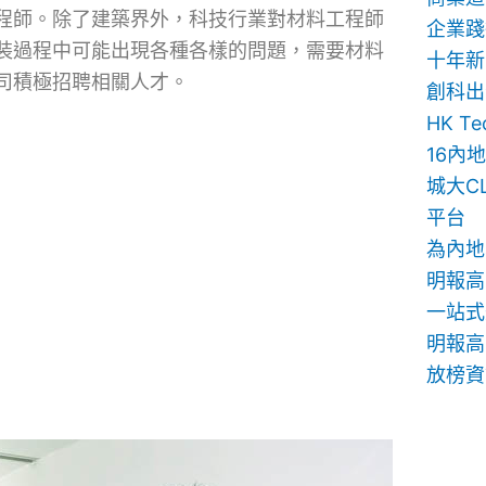
程師。除了建築界外，科技行業對材料工程師
企業踐
裝過程中可能出現各種各樣的問題，需要材料
十年新
司積極招聘相關人才。
創科出
HK T
16內
城大C
平台
為內地
明報高
一站式
明報高中
放榜資