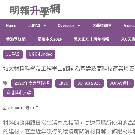
跳
至
主
Home
JUPAS
Overseas
大學道講堂
Video
要
內
香港學校網
星笈中文2026
教大正名十周年特輯
入U天書
容
JUPAS
UGC-funded
城大材料科學及工程學士課程 為基建及高科技產業培養
2020年度大學聯招
CityU
JUPAS 2020
JUPAS選科
香港城市大學
2019年 10 月 31 日
材料的應用跟日常生活息息相關，高速電腦所使用的高
的建材，甚至近年流行的環境可降解材料等，都跟材料