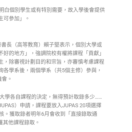
，明白個別學生或有特別需要，故入學後會提供
生可參加」。
秘書長（高等教育）賴子堅表示，個別大學或
不好的地方」，強調院校有權將課程「貢獻」
生，除審視計劃目的和宗旨，亦審慎考慮課程
詢各學系後，兩個學系（共5個主修）參與，
機會。
屬大學各自課程的決定，無得預計取錄多少……
AS）申請，課程要放入JUPAS 20項選擇
核。獲取錄者明年6月會收到「直接錄取通
不獲其他課程錄取。