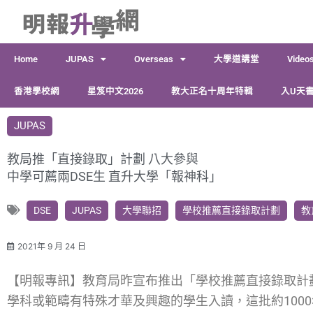
跳
至
主
Home
JUPAS
Overseas
大學道講堂
Video
要
內
香港學校網
星笈中文2026
教大正名十周年特輯
入U天書
容
JUPAS
教局推「直接錄取」計劃 八大參與
中學可薦兩DSE生 直升大學「報神科」
DSE
JUPAS
大學聯招
學校推薦直接錄取計劃
教
2021年 9 月 24 日
【明報專訊】教育局昨宣布推出「學校推薦直接錄取計
學科或範疇有特殊才華及興趣的學生入讀，這批約100