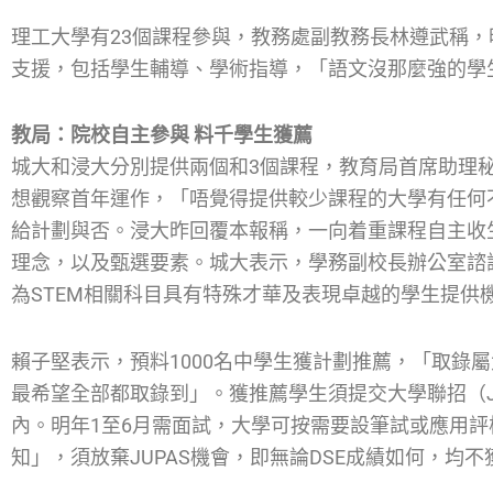
理工大學有23個課程參與，教務處副教務長林遵武稱
支援，包括學生輔導、學術指導，「語文沒那麼強的學
教局：院校自主參與 料千學生獲薦
城大和浸大分別提供兩個和3個課程，教育局首席助理
想觀察首年運作，「唔覺得提供較少課程的大學有任何
給計劃與否。浸大昨回覆本報稱，一向着重課程自主收
理念，以及甄選要素。城大表示，學務副校長辦公室諮
為STEM相關科目具有特殊才華及表現卓越的學生提供
賴子堅表示，預料1000名中學生獲計劃推薦，「取錄
最希望全部都取錄到」。獲推薦學生須提交大學聯招（JUP
內。明年1至6月需面試，大學可按需要設筆試或應用評
知」，須放棄JUPAS機會，即無論DSE成績如何，均