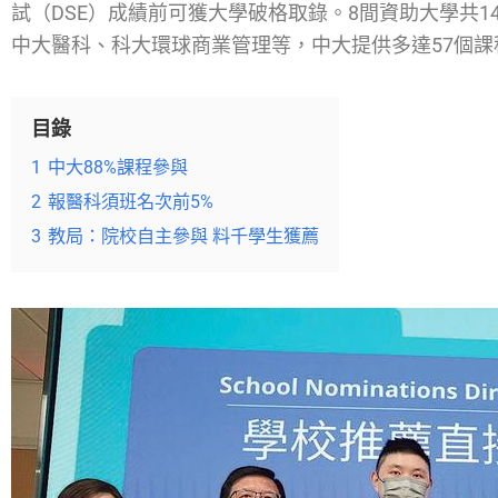
試（DSE）成績前可獲大學破格取錄。8間資助大學共
中大醫科、科大環球商業管理等，中大提供多達57個
目錄
1
中大88%課程參與
2
報醫科須班名次前5%
3
教局：院校自主參與 料千學生獲薦