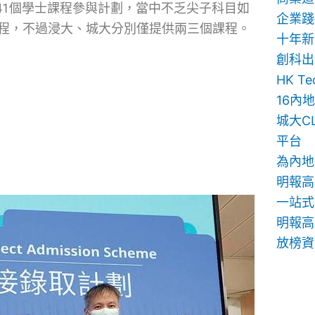
141個學士課程參與計劃，當中不乏尖子科目如
企業踐
課程，不過浸大、城大分別僅提供兩三個課程。
十年新
創科出
HK T
16內
城大C
平台
為內地
明報高
一站式
明報高中
放榜資