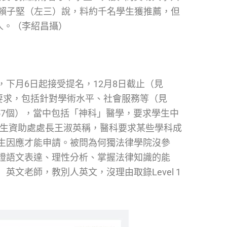
）賴子堅（左三）說，料約千名學生獲推薦，但
人。（李紹昌攝）
下月6日起接受提名，12月8日截止（見
要求，包括針對學術水平、社會服務等（見
57個），當中包括「神科」醫學，要求學生中
學生資助處處長王淑英稱，醫科要求某些學科成
生因應才能申請。被問為何獨法律學院沒參
證語文表達、理性分析、掌握法律知識的能
文老師，教別人英文，沒理由取錄Level 1