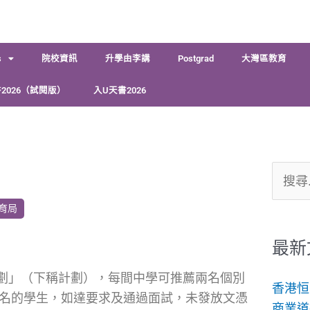
s
院校資訊
升學由李講
Postgrad
大灣區教育
2026（試閱版）
入U天書2026
搜
尋
育局
關
鍵
最新
字:
劃」（下稱計劃），每間中學可推薦兩名個別
香港恒
0名的學生，如達要求及通過面試，未發放文憑
商業道