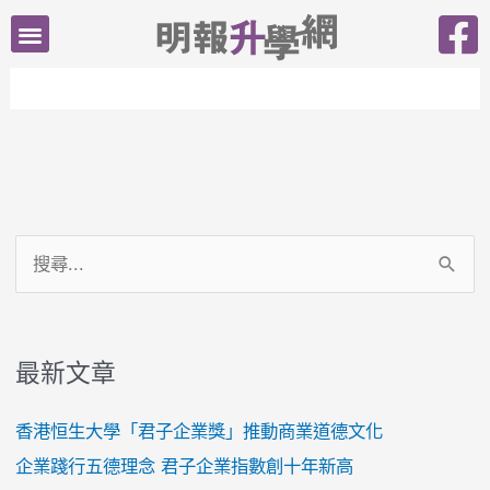
跳
至
主
要
內
容
搜
尋
關
最新文章
鍵
字
香港恒生大學「君子企業獎」推動商業道德文化
:
企業踐行五德理念 君子企業指數創十年新高