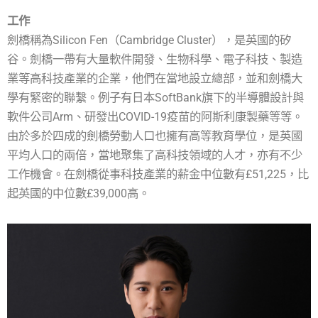
工作
劍橋稱為Silicon Fen（Cambridge Cluster），是英國的矽
谷。劍橋一帶有大量軟件開發、生物科學、電子科技、製造
業等高科技產業的企業，他們在當地設立總部，並和劍橋大
學有緊密的聯繫。例子有日本SoftBank旗下的半導體設計與
軟件公司Arm、研發出COVID-19疫苗的阿斯利康製藥等等。
由於多於四成的劍橋勞動人口也擁有高等教育學位，是英國
平均人口的兩倍，當地聚集了高科技領域的人才，亦有不少
工作機會。在劍橋從事科技產業的薪金中位數有£51,225，比
起英國的中位數£39,000高。