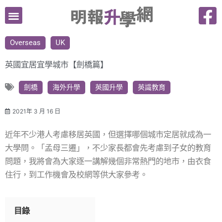
跳
至
主
Overseas
UK
要
內
英國宜居宜學城市【劍橋篇】
容
劍橋
海外升學
英國升學
英識教育
2021年 3 月 16 日
近年不少港人考慮移居英國，但選擇哪個城市定居就成為一
大學問。「孟母三遷」，不少家長都會先考慮到子女的教育
問題，我將會為大家逐一講解幾個非常熱門的地市，由衣食
住行，到工作機會及校網等供大家參考。
目錄