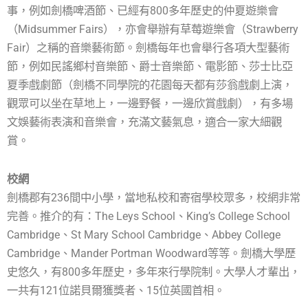
事，例如劍橋啤酒節、已經有800多年歷史的仲夏遊樂會
（Midsummer Fairs），亦會舉辦有草莓遊樂會（Strawberry
Fair）之稱的音樂藝術節。劍橋每年也會舉行各項大型藝術
節，例如民謠鄉村音樂節、爵士音樂節、電影節、莎士比亞
夏季戲劇節（劍橋不同學院的花園每天都有莎翁戲劇上演，
觀眾可以坐在草地上，一邊野餐，一邊欣賞戲劇），有多場
文娛藝術表演和音樂會，充滿文藝氣息，適合一家大細觀
賞。
校網
劍橋郡有236間中小學，當地私校和寄宿學校眾多，校網非常
完善。推介的有：The Leys School、King’s College School
Cambridge、St Mary School Cambridge、Abbey College
Cambridge、Mander Portman Woodward等等。劍橋大學歷
史悠久，有800多年歷史，多年來行學院制。大學人才輩出，
一共有121位諾貝爾獲獎者、15位英國首相。