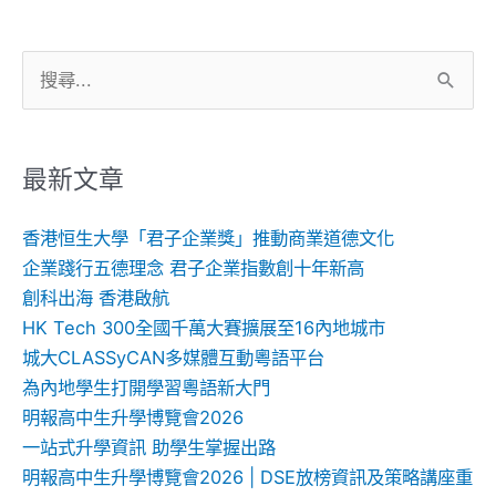
搜
尋
關
鍵
最新文章
字:
香港恒生大學「君子企業獎」推動商業道德文化
企業踐行五德理念 君子企業指數創十年新高
創科出海 香港啟航
HK Tech 300全國千萬大賽擴展至16內地城市
城大CLASSyCAN多媒體互動粵語平台
為內地學生打開學習粵語新大門
明報高中生升學博覽會2026
一站式升學資訊 助學生掌握出路
明報高中生升學博覽會2026 | DSE放榜資訊及策略講座重