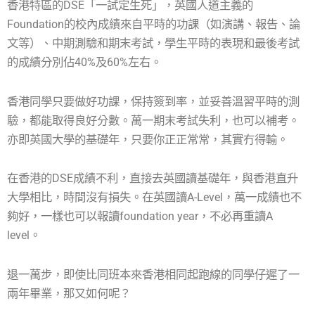
香港特區的DSE「一試定生死」，英國人道主義的
Foundation的校內成績來自平時的功課（如演講、報告、論
文等）、中期測驗和期末考試，學生平時的表現和最後考試
的成績分別佔40%及60%左右。
香港同學只要做好功課，保持簽到率，並妥善溫習平時的測
驗，都能取得良好分數。萬一期末考試失利，也可以補考。
亦即英國大學的基礎年，只要你正正常常，其實冇得輸。
在香港的DSE成績不利，直接去英國讀基礎年，與香港直升
大學相比，時間沒有損失。在英國讀A-Level，萬一成績也不
夠好，一樣也可以報讀foundation year，不必再重讀A
level。
退一萬步，即使比同班本來香港相同起跑線的同學仔遲了一
兩年畢業，那又如何呢？