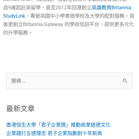
自9歲起赴英留學，直至2012年回港創立
英識教育Britannia
StudyLink
，專營英國中小學寄宿學校及大學的配對服務。其
後更創立Britannia Gateway 的學術培訓平台，提供更多元化
的升學服務。
搜
尋
關
鍵
最新文章
字:
香港恒生大學「君子企業獎」推動商業道德文化
企業踐行五德理念 君子企業指數創十年新高