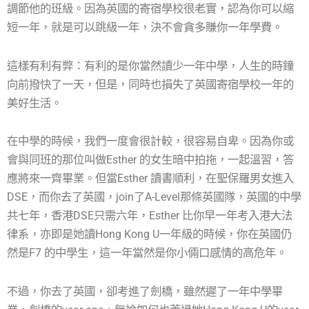
調節他的班級。因為英國的寄宿學校很老實，認為你可以縮
短一年，就是可以跳級一年，決不會貪多賺你一年學費。
這樣有利有弊：有利的是你當然讀少一年中學，人生的時鐘
向前撥快了一天，但是，同時也損失了英國寄宿學校一年的
美好生活。
在中學的時候，我們一度會很計較，很容易自卑。因為你或
會與同班的那位叫做Esther 的女生暗中拍拖，一起溫習，答
應將來一齊畢業。但當Esther 讀書順利，在聖保羅男女進入
DSE，而你去了英國，join了A-Level那條英國隊，英國的中學
共七年，香港DSE只需六年，Esther 比你早一年考入港大法
律系，亦即是她讀Hong Kong U一年級的時候，你在英國仍
然是F7 的中學生，這一年當然是你小倆口感情的高危年。
不過，你去了英國，卻考進了劍橋，雖然遲了一年中學畢