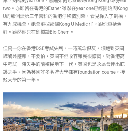
業，劍橋的year one，無論如何也蓋過她Hong Kong U的year
two。亦即留在香港的Esther 雖然在year one已經開始與Kong
U的那個讀第三年醫科的香港仔移情別戀，看見你入了劍橋，
有九成機會，她會飛掉那條Kong U Medic 仔，跟你重拾舊
好。雖然你只在劍橋讀Bio Chem。
但萬一你在香港DSE考試失利，一時萬念俱灰，想跑到英國
遮醜兼避難，不要怕，英國不但收容難民很慷慨，對香港高
中考試一時失手的前殖民地下一代，英國也是永遠會伸出庇
護之手。因為英國許多名牌大學都有foundation course，接
駁大學的第一年。