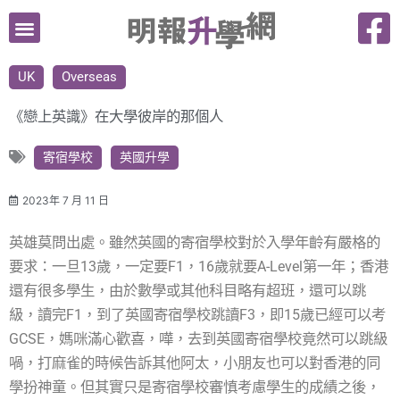
跳
至
主
UK
Overseas
要
內
《戀上英識》在大學彼岸的那個人
容
寄宿學校
英國升學
2023年 7 月 11 日
英雄莫問出處。雖然英國的寄宿學校對於入學年齡有嚴格的
要求：一旦13歲，一定要F1，16歲就要A-Level第一年；香港
還有很多學生，由於數學或其他科目略有超班，還可以跳
級，讀完F1，到了英國寄宿學校跳讀F3，即15歲已經可以考
GCSE，媽咪滿心歡喜，嘩，去到英國寄宿學校竟然可以跳級
喎，打麻雀的時候告訴其他阿太，小朋友也可以對香港的同
學扮神童。但其實只是寄宿學校審慎考慮學生的成績之後，