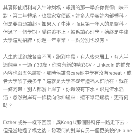
其實即使順利考入牛津劍橋，報讀的那一學系你覺得口味不
對，第二年轉系，也是家常便飯。許多大學容許內部轉科，
但是要由頭讀起。如果入了牛津，而且第一年入的是醫科，
但過了一個學期，覺得追不上，轉系讀心理學，始終是牛津
大學這副招牌，你遲一年畢業，一點分別也沒有。
人生的起跑線各自不同，跑到中段，有人後來居上，有人半
途翻車。一過了30歲，你會有新的精彩CV，LinkedIn 的補充
內容也跟五色繽紛，那時候誰會care你中學有沒有repeat，或
者大學讀了幾多年？這就是大學基礎年造福人群所在。就在
一條河邊，別人都游上岸了，你還沒有下水。眼見流水滔
滔，忽然對岸有一條橋向你伸過來，還不舉足過橋，更待何
時？
Esther 或許一樣不回頭，與Kong U那個醫科仔一路走下去，
但是當地過了橋之後，發現何的對岸有另一個更美貌的Elaine