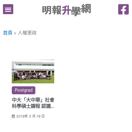
跳
至
主
要
首頁
人權憲政
內
容
Postgrad
中大「大中華」社會
科學碩士課程 認識
大中華 開闊視野 增
2019年 3 月 19 日
強實力