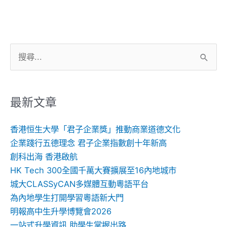
搜
尋
關
鍵
最新文章
字:
香港恒生大學「君子企業獎」推動商業道德文化
企業踐行五德理念 君子企業指數創十年新高
創科出海 香港啟航
HK Tech 300全國千萬大賽擴展至16內地城市
城大CLASSyCAN多媒體互動粵語平台
為內地學生打開學習粵語新大門
明報高中生升學博覽會2026
一站式升學資訊 助學生掌握出路