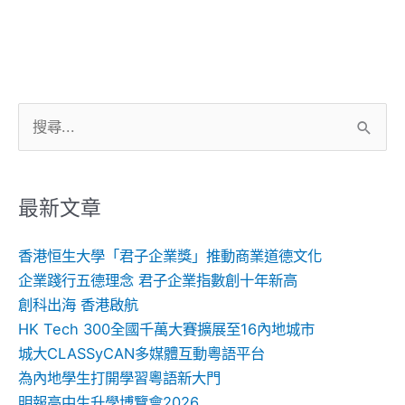
搜
尋
關
鍵
最新文章
字:
香港恒生大學「君子企業獎」推動商業道德文化
企業踐行五德理念 君子企業指數創十年新高
創科出海 香港啟航
HK Tech 300全國千萬大賽擴展至16內地城市
城大CLASSyCAN多媒體互動粵語平台
為內地學生打開學習粵語新大門
明報高中生升學博覽會2026