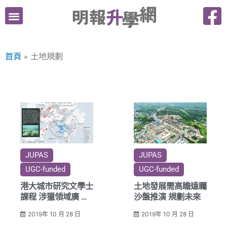
跳
至
主
要
首頁
土地規劃
內
容
JUPAS
JUPAS
UGC-funded
UGC-funded
港大城市研究文學士
土地發展需高瞻遠矚
課程 涉獵領域廣 具
沙盤推演 規劃未來
競爭優勢
2019年 10 月 28 日
2019年 10 月 28 日