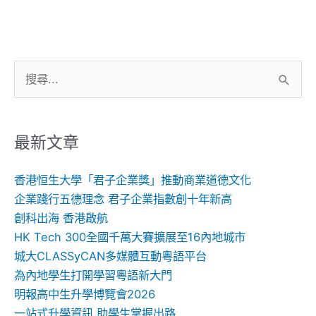
搜
尋
關
鍵
最新文章
字:
香港恒生大學「君子企業獎」推動商業道德文化
企業踐行五德理念 君子企業指數創十年新高
創科出海 香港啟航
HK Tech 300全國千萬大賽擴展至16內地城市
城大CLASSyCAN多媒體互動粵語平台
為內地學生打開學習粵語新大門
明報高中生升學博覽會2026
一站式升學資訊 助學生掌握出路