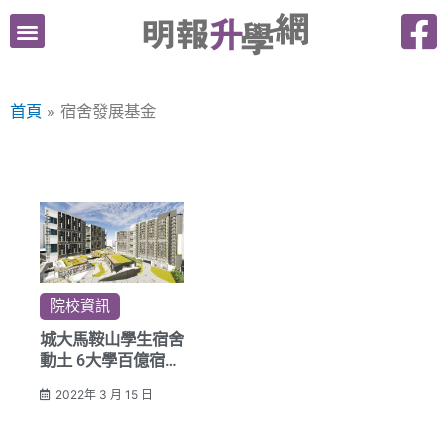
跳
至
主
要
首頁
宿舍發展基金
內
容
院校資訊
城大馬鞍山學生宿舍
動土 6大學百億宿舍
發展基金7項目未動
2022年 3 月 15 日
工