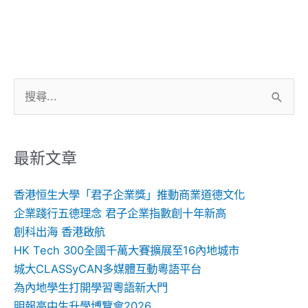
搜
尋
關
鍵
最新文章
字:
香港恒生大學「君子企業獎」推動商業道德文化
企業踐行五德理念 君子企業指數創十年新高
創科出海 香港啟航
HK Tech 300全國千萬大賽擴展至16內地城市
城大CLASSyCAN多媒體互動粵語平台
為內地學生打開學習粵語新大門
明報高中生升學博覽會2026