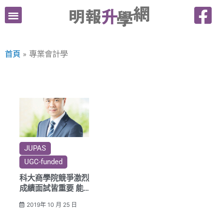
跳
至
主
要
首頁
專業會計學
內
容
JUPAS
UGC-funded
科大商學院競爭激烈
成績面試皆重要 能
力不相伯仲 具軟知
2019年 10 月 25 日
識突顯優勢