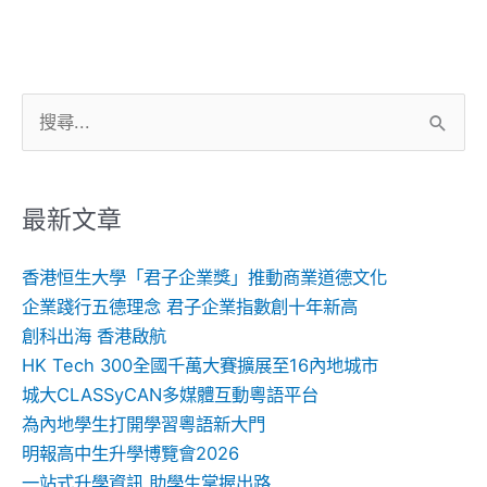
搜
尋
關
鍵
最新文章
字:
香港恒生大學「君子企業獎」推動商業道德文化
企業踐行五德理念 君子企業指數創十年新高
創科出海 香港啟航
HK Tech 300全國千萬大賽擴展至16內地城市
城大CLASSyCAN多媒體互動粵語平台
為內地學生打開學習粵語新大門
明報高中生升學博覽會2026
一站式升學資訊 助學生掌握出路