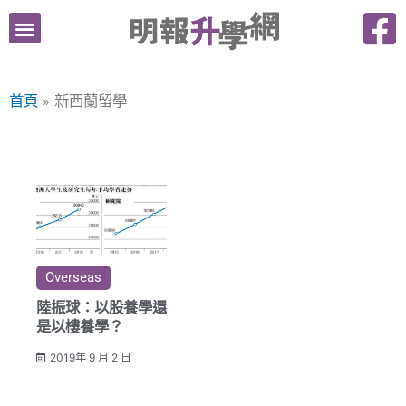
跳
至
主
要
首頁
新西蘭留學
內
容
Overseas
陸振球：以股養學還
是以樓養學？
2019年 9 月 2 日