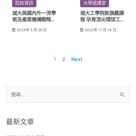
院校資訊
大學道講堂
城大與國內外一流學
城大工學院新旗艦課
術及產業機構戰略合
程 孕育頂尖環球工
作
程專才
2024年 5 月 29 日
2023年 11 月 14 日
聯手推動科研轉化及
創新 應對全球挑戰
1
2
Next
搜
尋
關
鍵
最新文章
字: