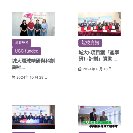
JUPAS
院校資訊
UGC-funded
城大5項目獲「產學
研1+計劃」資助 促
城大環球精研與科創
進高質量科研成果產
課程
2024年 8 月 16 日
業化
自主研究為本 全方
2024年 10 月 29 日
位培育科研及創科人
才