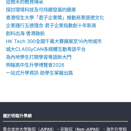
從樹木的教育傳承
探討環境科技及可持續發展的願景
香港恒生大學「君子企業獎」推動商業道德文化
企業踐行五德理念 君子企業指數創十年新高
創科出海 香港啟航
HK Tech 300全國千萬大賽擴展至16內地城市
城大CLASSyCAN多媒體互動粵語平台
為內地學生打開學習粵語新大門
明報高中生升學博覽會2026
一站式升學資訊 助學生掌握出路
關於明報升學網
集合本地大學聯招（JUPAS）、非聯招（Non-JUPAS）、海外升學相