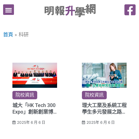
跳
至
主
要
首頁
科研
內
容
院校資訊
院校資訊
城大「HK Tech 300
理大工業及系統工程
Expo」創新創業博
學生多元發展之路
覽 匯聚三百初創展
從學術研究到創業實
2025年 6 月 6 日
2025年 6 月 6 日
現科研轉化實力
踐