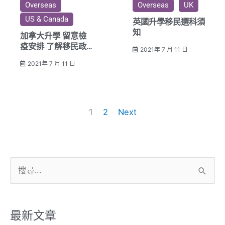
Overseas
Overseas
UK
US & Canada
英國升學移民選科須
知
加拿大升學 留意檢
疫安排 了解移民政
2021年 7 月 11 日
策
2021年 7 月 11 日
1
2
Next
搜
尋
關
鍵
最新文章