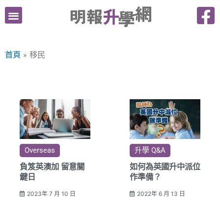
跳
至
主
要
首頁
移民
內
容
Overseas
升學 Q&A
負笈英澳加 留意關
如何為英國升中派位
鍵日
作準備？
2023年 7 月 10 日
2022年 6 月 13 日