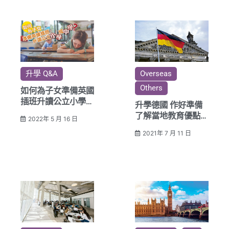
升學 Q&A
Overseas
Others
如何為子女準備英國
插班升讀公立小學或
升學德國 作好準備
中學？
了解當地教育優點與
2022年 5 月 16 日
特色
2021年 7 月 11 日