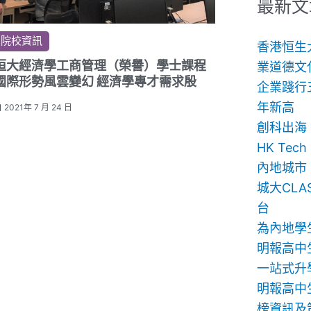
鍵
最新文
字:
院校資訊
香港恒生
恒大經濟學工商管理（榮譽）學士課程
業道德文
國際形勢風雲變幻 經濟學專才需求殷
企業踐行
年新高
2021年 7 月 24 日
創科出海
HK Te
內地城市
城大CLA
台
為內地學
明報高中
一站式升
明報高中生
榜資訊及