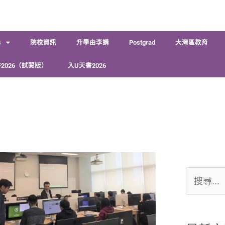
s
院校資訊
升學由李講
Postgrad
大灣區教育
2026（試閱版）
入U天書2026
搜
尋
關