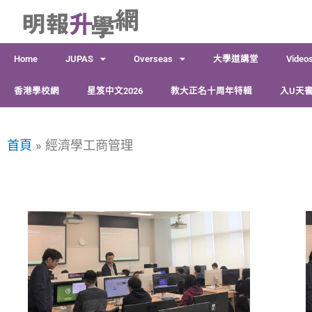
跳
至
主
Home
JUPAS
Overseas
大學道講堂
Video
要
內
香港學校網
星笈中文2026
教大正名十周年特輯
入U天書
容
首頁
經濟學工商管理