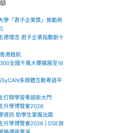
章
大學「君子企業獎」推動商
化
五德理念 君子企業指數創十
 香港啟航
ch 300全國千萬大賽擴展至16
SSyCAN多媒體互動粵語平
生打開學習粵語新大門
生升學博覽會2026
學資訊 助學生掌握出路
升學博覽會2026 | DSE放
策略講座重溫