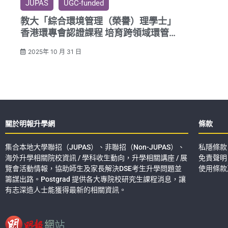
JUPAS
UGC-funded
教大「綜合環境管理（榮譽）理學士」
香港環專會認證課程 培育跨領域環管專
才
2025年 10 月 31 日
關於明報升學網
條款
集合本地大學聯招（JUPAS）、非聯招（Non-JUPAS）、
私隱條款
海外升學相關院校資訊 / 學科收生動向，升學相關講座 / 展
免責聲明
覽會活動情報，協助師生及家長解決DSE考生升學問題並
使用條款
籌謀出路。Postgrad 提供各大專院校研究生課程消息，讓
有志深造人士能獲得最新的相關資訊。