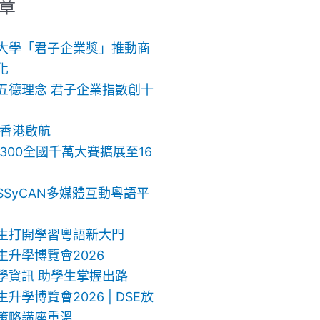
章
大學「君子企業獎」推動商
化
五德理念 君子企業指數創十
 香港啟航
ch 300全國千萬大賽擴展至16
SSyCAN多媒體互動粵語平
生打開學習粵語新大門
生升學博覽會2026
學資訊 助學生掌握出路
升學博覽會2026 | DSE放
策略講座重溫