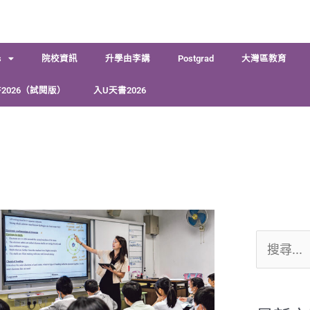
s
院校資訊
升學由李講
Postgrad
大灣區教育
2026（試閱版）
入U天書2026
搜
尋
關