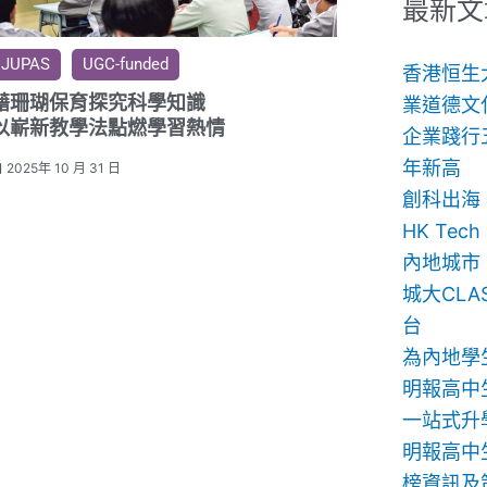
鍵
最新文
字:
JUPAS
UGC-funded
香港恒生
藉珊瑚保育探究科學知識
業道德文
以嶄新教學法點燃學習熱情
企業踐行
年新高
2025年 10 月 31 日
創科出海
HK Te
內地城市
城大CLA
台
為內地學
明報高中
一站式升
明報高中生
榜資訊及