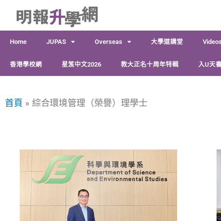
跳
至
主
Home
JUPAS
Overseas
大學道講堂
Video
要
內
香港學校網
星笈中文2026
教大正名十周年特輯
入U天書
容
首頁
綜合環境管理（榮譽）理學士