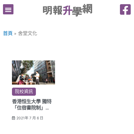
跳
至
主
要
首頁
舍堂文化
內
容
院校資訊
香港恒生大學 獨特
「住宿書院制」
課堂外培養學生人文
2021年 7 月 6 日
素質