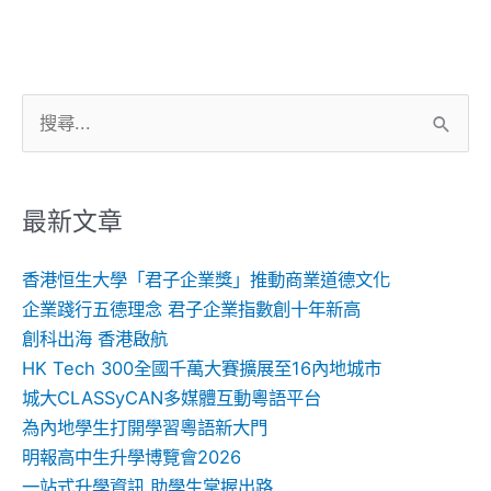
搜
尋
關
鍵
最新文章
字:
香港恒生大學「君子企業獎」推動商業道德文化
企業踐行五德理念 君子企業指數創十年新高
創科出海 香港啟航
HK Tech 300全國千萬大賽擴展至16內地城市
城大CLASSyCAN多媒體互動粵語平台
為內地學生打開學習粵語新大門
明報高中生升學博覽會2026
一站式升學資訊 助學生掌握出路