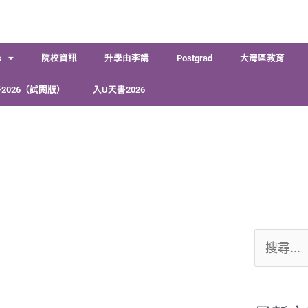
s
院校資訊
升學由李講
Postgrad
大灣區教育
2026（試閱版）
入U天書2026
搜
尋
關