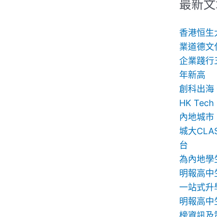
鍵
最新文
字:
香港恒生
業道德文
企業踐行
年新高
創科出海
HK Te
內地城市
城大CLA
台
為內地學
明報高中
一站式升
明報高中生
榜資訊及