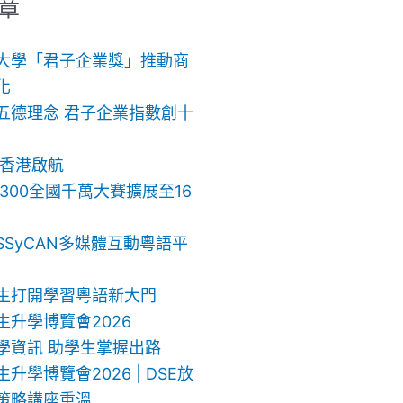
章
大學「君子企業獎」推動商
化
五德理念 君子企業指數創十
 香港啟航
ch 300全國千萬大賽擴展至16
SSyCAN多媒體互動粵語平
生打開學習粵語新大門
生升學博覽會2026
學資訊 助學生掌握出路
升學博覽會2026 | DSE放
策略講座重溫