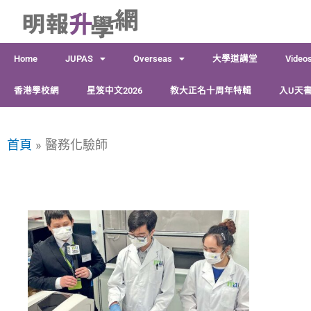
跳
至
主
Home
JUPAS
Overseas
大學道講堂
Video
要
內
香港學校網
星笈中文2026
教大正名十周年特輯
入U天書
容
首頁
醫務化驗師