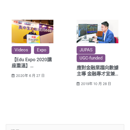
Videos
Expo
JUPAS
UGC-funded
【Edu Expo 2020講
座重溫】
應對金融業趨向數據
Tech引領Fin巿場新
主導 金融專才宜兼
2020年 6 月 27 日
路向
具數理分析力與編程
2019年 10 月 28 日
知識