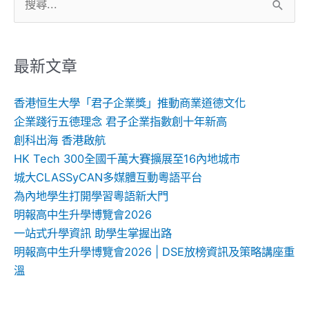
搜
尋
關
鍵
最新文章
字:
香港恒生大學「君子企業獎」推動商業道德文化
企業踐行五德理念 君子企業指數創十年新高
創科出海 香港啟航
HK Tech 300全國千萬大賽擴展至16內地城市
城大CLASSyCAN多媒體互動粵語平台
為內地學生打開學習粵語新大門
明報高中生升學博覽會2026
一站式升學資訊 助學生掌握出路
明報高中生升學博覽會2026 | DSE放榜資訊及策略講座重
溫