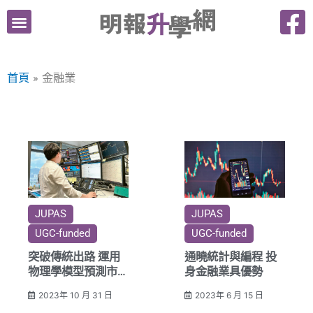
跳
至
主
要
首頁
金融業
內
容
JUPAS
JUPAS
UGC-funded
UGC-funded
突破傳統出路 運用
通曉統計與編程 投
物理學模型預測市場
身金融業具優勢
走勢 投身金融業
2023年 10 月 31 日
2023年 6 月 15 日