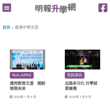
跳
至
主
要
首頁
香港中學文憑
內
容
Non-JUPAS
院校資訊
應用教育文憑 開創
出路多元化 升學就
無限未來
業兼備
2025年 7 月 4 日
2024年 7 月 9 日