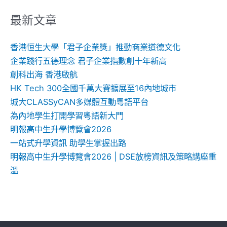
關
鍵
最新文章
字:
香港恒生大學「君子企業獎」推動商業道德文化
企業踐行五德理念 君子企業指數創十年新高
創科出海 香港啟航
HK Tech 300全國千萬大賽擴展至16內地城市
城大CLASSyCAN多媒體互動粵語平台
為內地學生打開學習粵語新大門
明報高中生升學博覽會2026
一站式升學資訊 助學生掌握出路
明報高中生升學博覽會2026 | DSE放榜資訊及策略講座重
溫