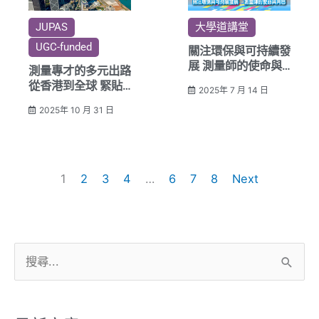
JUPAS
大學道講堂
UGC-funded
關注環保與可持續發
展 測量師的使命與
測量專才的多元出路
角色
從香港到全球 緊貼
2025年 7 月 14 日
城市發展
2025年 10 月 31 日
1
2
3
4
…
6
7
8
Next
搜
尋
關