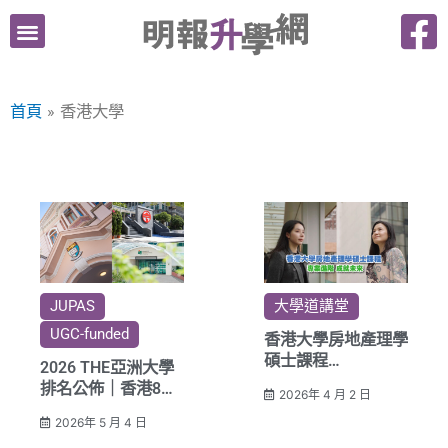
跳
至
主
要
首頁
香港大學
內
容
JUPAS
大學道講堂
UGC-funded
香港大學房地產理學
碩士課程
2026 THE亞洲大學
專業進階 成就未來
排名公佈｜香港8校
2026年 4 月 2 日
創紀錄齊進百強：港
2026年 5 月 4 日
大蟬聯全港第一、教