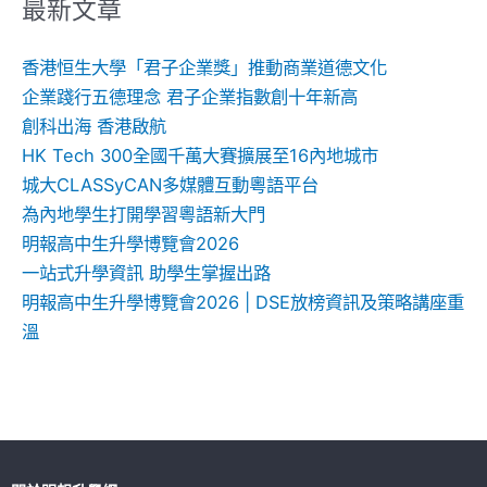
鍵
最新文章
字:
香港恒生大學「君子企業獎」推動商業道德文化
企業踐行五德理念 君子企業指數創十年新高
創科出海 香港啟航
HK Tech 300全國千萬大賽擴展至16內地城市
城大CLASSyCAN多媒體互動粵語平台
為內地學生打開學習粵語新大門
明報高中生升學博覽會2026
一站式升學資訊 助學生掌握出路
明報高中生升學博覽會2026 | DSE放榜資訊及策略講座重
溫