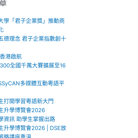
章
大學「君子企業獎」推動商
化
五德理念 君子企業指數創十
 香港啟航
ch 300全國千萬大賽擴展至16
SSyCAN多媒體互動粵語平
生打開學習粵語新大門
生升學博覽會2026
學資訊 助學生掌握出路
升學博覽會2026 | DSE放
策略講座重溫