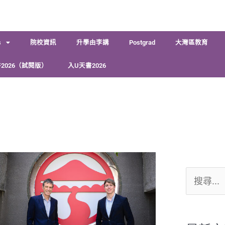
s
院校資訊
升學由李講
Postgrad
大灣區教育
2026（試閱版）
入U天書2026
搜
尋
關