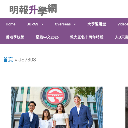
跳
至
主
Home
JUPAS
Overseas
大學道講堂
Video
要
內
香港學校網
星笈中文2026
教大正名十周年特輯
入U天書
容
首頁
JS7303