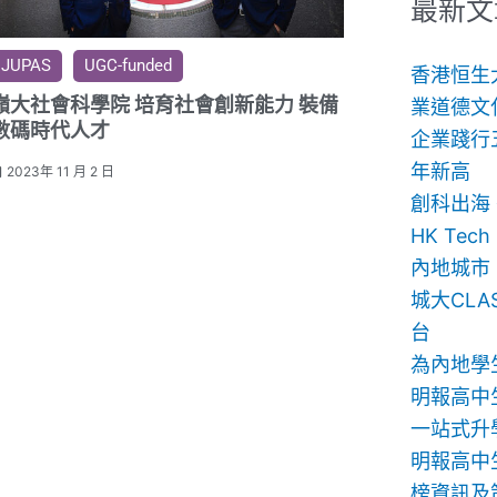
鍵
最新文
字:
JUPAS
UGC-funded
香港恒生
嶺大社會科學院 培育社會創新能力 裝備
業道德文
數碼時代人才
企業踐行
年新高
2023年 11 月 2 日
創科出海
HK Te
內地城市
城大CLA
台
為內地學
明報高中
一站式升
明報高中生
榜資訊及