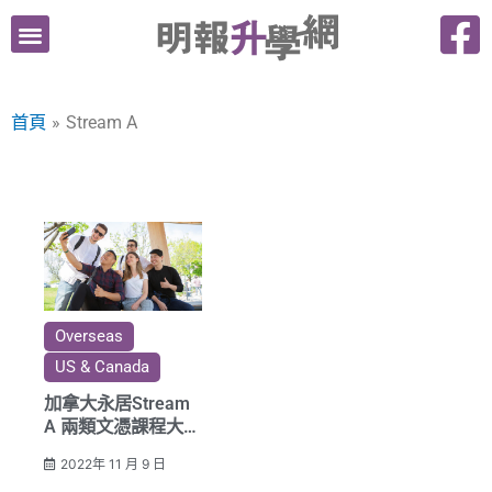
跳
至
主
要
首頁
Stream A
內
容
Overseas
US & Canada
加拿大永居Stream
A 兩類文憑課程大不
同
2022年 11 月 9 日