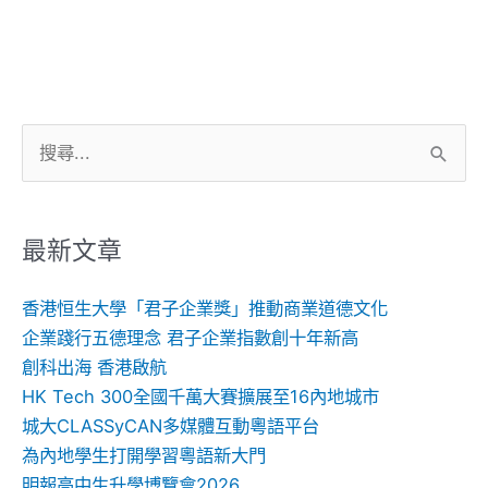
搜
尋
關
鍵
最新文章
字:
香港恒生大學「君子企業獎」推動商業道德文化
企業踐行五德理念 君子企業指數創十年新高
創科出海 香港啟航
HK Tech 300全國千萬大賽擴展至16內地城市
城大CLASSyCAN多媒體互動粵語平台
為內地學生打開學習粵語新大門
明報高中生升學博覽會2026