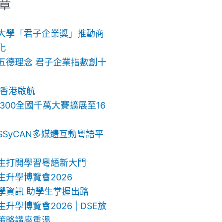
章
大學「君子企業獎」推動商
化
五德理念 君子企業指數創十
 香港啟航
ch 300全國千萬大賽擴展至16
SSyCAN多媒體互動粵語平
生打開學習粵語新大門
生升學博覽會2026
學資訊 助學生掌握出路
升學博覽會2026 | DSE放
策略講座重溫