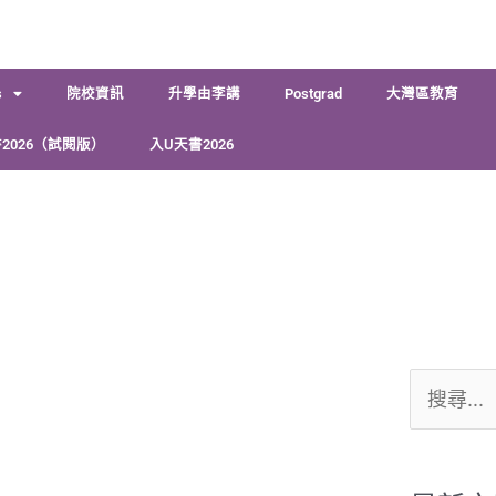
s
院校資訊
升學由李講
Postgrad
大灣區教育
2026（試閱版）
入U天書2026
搜
尋
關