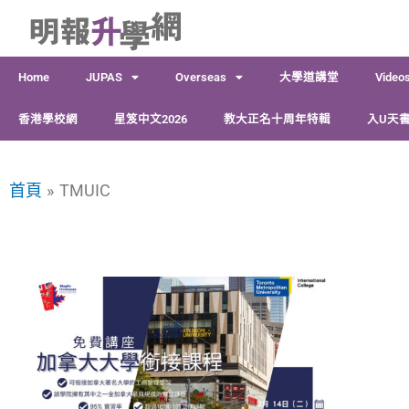
跳
至
主
Home
JUPAS
Overseas
大學道講堂
Video
要
內
香港學校網
星笈中文2026
教大正名十周年特輯
入U天書
容
首頁
TMUIC