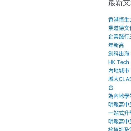
鍵
最新文
字:
香港恒生
業道德文
企業踐行
年新高
創科出海
HK Te
內地城市
城大CLA
台
為內地學
明報高中
一站式升
明報高中生
榜資訊及