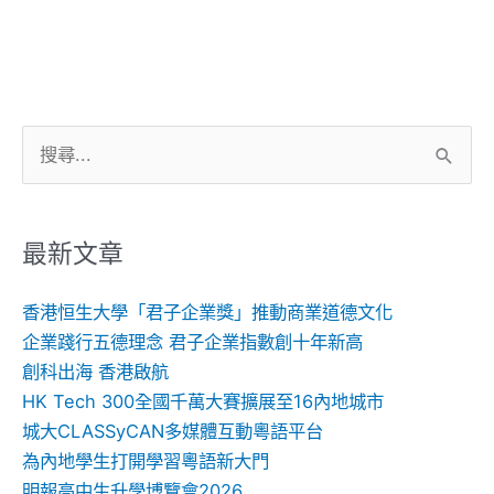
搜
尋
關
鍵
最新文章
字:
香港恒生大學「君子企業獎」推動商業道德文化
企業踐行五德理念 君子企業指數創十年新高
創科出海 香港啟航
HK Tech 300全國千萬大賽擴展至16內地城市
城大CLASSyCAN多媒體互動粵語平台
為內地學生打開學習粵語新大門
明報高中生升學博覽會2026