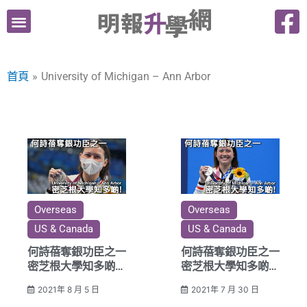
跳
至
主
要
首頁
University of Michigan – Ann Arbor
內
容
Overseas
Overseas
US & Canada
US & Canada
何詩蓓奪銀功臣之一
何詩蓓奪銀功臣之一
密芝根大學知多啲
密芝根大學知多啲
（下篇）
（上篇）
2021年 8 月 5 日
2021年 7 月 30 日