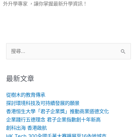
外升學專家 ，讓你掌握最新升學資訊！
搜
尋
關
鍵
最新文章
字:
從樹木的教育傳承
探討環境科技及可持續發展的願景
香港恒生大學「君子企業獎」推動商業道德文化
企業踐行五德理念 君子企業指數創十年新高
創科出海 香港啟航
HK Tech 300全國千萬大賽擴展至16內地城市