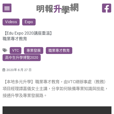
跳
至
主
Videos
Expo
要
內
【Edu Expo 2020講座重溫】
容
職業專才教育
VTC
專業發展
職業專才教育
高中生升學博覽2020
2020年 6 月 27 日
【本地多元升學】職業專才教育，由VTC總辦事處（教務）
項目經理譚嘉儀女士主講，分享如何裝備專業知識與技能，
接通升學及專業發展路。