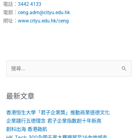
電話：
3442 4133
電郵：
ceng.adm@cityu.edu.hk
網址：
www.cityu.edu.hk/ceng
搜
尋
關
鍵
最新文章
字:
香港恒生大學「君子企業獎」推動商業道德文化
企業踐行五德理念 君子企業指數創十年新高
創科出海 香港啟航
HK Tech 300全國千萬大賽擴展至16內地城市