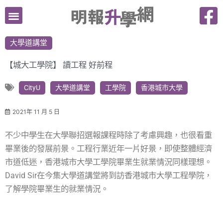
跳
至
主
大學道講堂
要
內
【城大工學院】 讀工程 好前程
容
CityU
大學道講堂
工學院
香港城市大學
2021年 11 月 5 日
不少中學生在大學聯招選報課程時除了考慮興趣，也很看重
畢業後的發展前景。工程行業近年一片好景，即使整體經濟
市道低迷，香港城市大學工學院畢業生就業情況同樣理想。
David Sir在今集大學道講堂將到訪香港城市大學工程學院，
了解學院畢業生的就業情況。