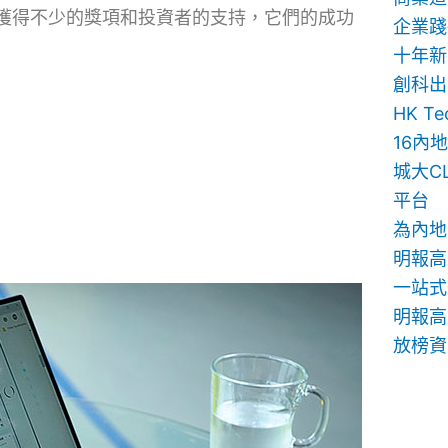
獲得不少的獎項和投資者的支持，它們的成功
企業踐
十年新
創科出
HK T
16內
城大C
平台
為內地
明報高
一站式
明報高中
放榜資