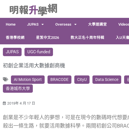
跳
至
主
Home
JUPAS
Overseas
大學道講堂
Video
要
內
香港學校網
星笈中文2026
教大正名十周年特輯
入U天書
容
JUPAS
UGC-funded
初創企業活用大數據創商機
AI Motion Sport
BRACODE
CityU
Data Science
香港城市大學
2019年 4 月 17 日
創業是不少年輕人的夢想，可是在現今的數碼時代想要
殺出一條生路，就要活用數據科學。兩間初創公司BRACODE和