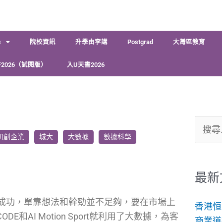
s
院校資訊
升學由李講
Postgrad
大灣區教育
2026（試閱版）
入U天書2026
搜
初創企業
城大
大數據
數據科學
尋
關
鍵
最新
字:
成功，單靠想法和幹勁並不足夠，要在市場上
香港恒
AI Motion Sport就利用了大數據，為客
商業道