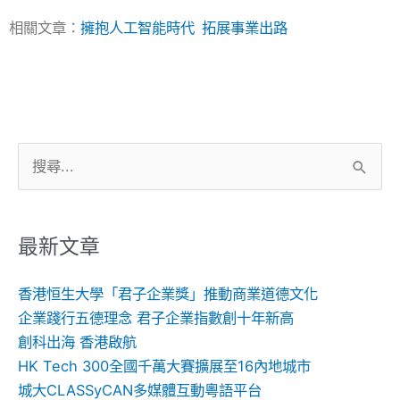
相關文章：
擁抱人工智能時代 拓展事業出路
搜
尋
關
鍵
最新文章
字:
香港恒生大學「君子企業獎」推動商業道德文化
企業踐行五德理念 君子企業指數創十年新高
創科出海 香港啟航
HK Tech 300全國千萬大賽擴展至16內地城市
城大CLASSyCAN多媒體互動粵語平台