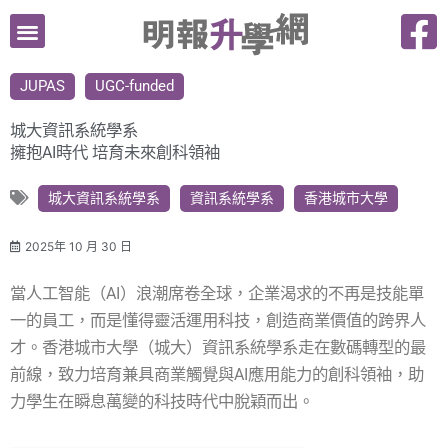
跳
至
主
JUPAS
UGC-funded
要
內
城大資訊系統學系
容
擁抱AI時代 培育未來創科領袖
城大資訊系統學系
資訊系統學系
香港城市大學
2025年 10 月 30 日
當人工智能（AI）浪潮席卷全球，企業渴求的不再是技能單
一的員工，而是懂得靈活運用科技，創造商業價值的跨界人
才。香港城市大學（城大）資訊系統學系走在數碼轉型的最
前線，致力培育兼具商業觸覺與AI應用能力的創科領袖，助
力學生在瞬息萬變的科技時代中脫穎而出。