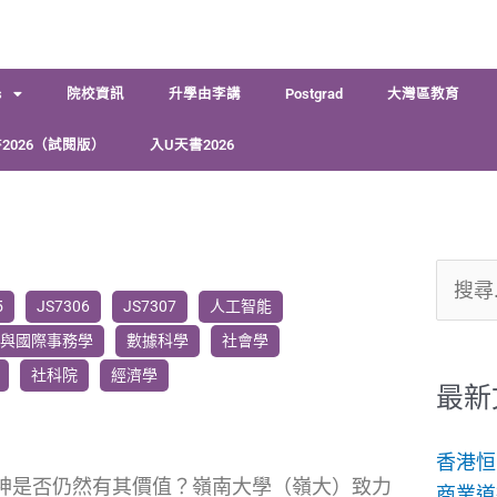
s
院校資訊
升學由李講
Postgrad
大灣區教育
2026（試閱版）
入U天書2026
搜
5
JS7306
JS7307
人工智能
尋
與國際事務學
數據科學
社會學
關
社科院
經濟學
鍵
最新
字:
香港恒
精神是否仍然有其價值？嶺南大學（嶺大）致力
商業道