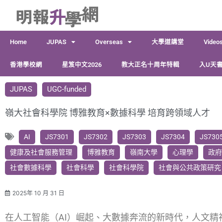
跳
至
主
Home
JUPAS
Overseas
大學道講堂
Video
要
內
香港學校網
星笈中文2026
教大正名十周年特輯
入U天書
容
JUPAS
UGC-funded
嶺大社會科學院 博雅教育×數據科學 培育跨領域人才
AI
JS7301
JS7302
JS7303
JS7304
JS730
健康及社會服務管理
博雅教育
嶺南大學
心理學
政府
社會數據科學
社會科學
社會科學院
社會與公共政策研究
2025年 10 月 31 日
在人工智能（AI）崛起、大數據奔流的新時代，人文