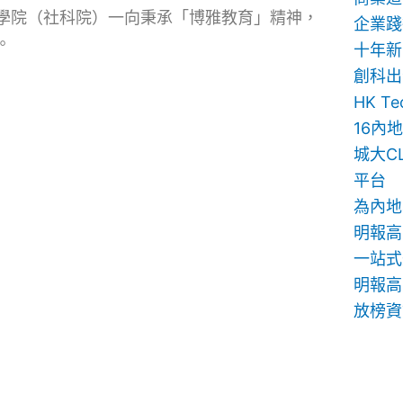
學院（社科院）一向秉承「博雅教育」精神，
企業踐
。
十年新
創科出
HK T
16內
城大C
平台
為內地
明報高
一站式
明報高中
放榜資