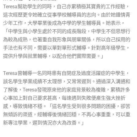
Teresa幫助學生的同時，自己亦累積極其寶貴的工作經驗，
這次經歷更令她確立從事學校輔導員的志向。由於她鍾情青
少年工作，大學畢業後成為中學的學生輔導員。她表示，
「中學生與小學生處於不同的成長階段，中學生不但思想行
為較為成熟，也著重自我形象與朋輩關係，所以自己採用的
手法也有不同，需要以單對單形式輔導。針對高年級學生，
提供升學與就業輔導，以配合他們實際需要。」
Teresa曾輔導一名同時患有自閉症及過度活躍症的中學生，
該名學生學業成績不太理想，又常常遲到。通過深入溝通和
了解後，Teresa發現原來他的家庭背景較為複雜，累積許多
心事加上對自己要求甚高，每逢遇到失敗便產生強大挫折
感，導致情緒不穩。「這名學生受到很多問題的困擾，卻苦
無傾訴的渠道，經輔導後情緒回穩，不再心事重重，可以重
新專注學業，遲到情況亦大為改善。」