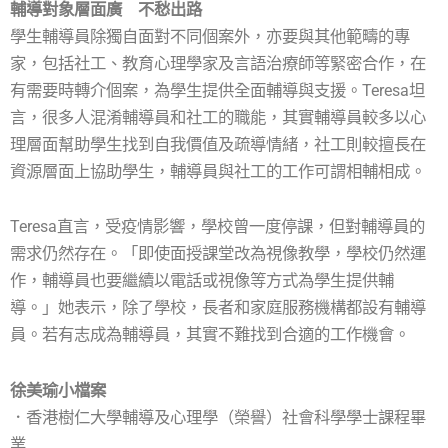
輔導對象層面廣 不愁出路
學生輔導員除獨自面對不同個案外，亦要與其他範疇的專
家，包括社工、教育心理學家及言語治療師等緊密合作，在
有需要時轉介個案，為學生提供全面輔導與支援。Teresa坦
言，很多人混淆輔導員和社工的職能，其實輔導員較多以心
理層面幫助學生找到自我價值及疏導情緒，社工則較擅長在
資源層面上協助學生，輔導員與社工的工作可謂相輔相成。
Teresa直言，受疫情影響，學校曾一度停課，但對輔導員的
需求仍然存在。「即使面授課堂改為視像教學，學校仍然運
作，輔導員也要繼續以電話或視像等方式為學生提供輔
導。」她表示，除了學校，長者和家庭服務機構都設有輔導
員。若有志成為輔導員，其實不難找到合適的工作機會。
徐美瑜小檔案
．香港樹仁大學輔導及心理學（榮譽）社會科學學士課程畢
業