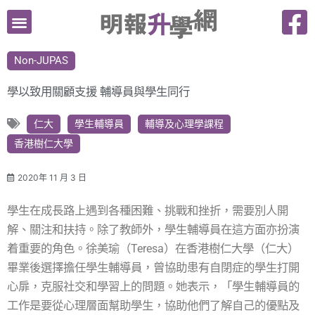
跳
至
主
Non-JUPAS
要
內
學以致用關顧支援 輔導員與學生同行
容
仁大
學生輔導員
輔導及心理學課程
香港樹仁大學
2020年 11 月 3 日
學生在成長路上遇到各種困難、挑戰和挫折，需要別人開
解、關注和扶持。除了教師外，學生輔導員在這方面亦扮演
着重要的角色。徐美瑜（Teresa）在香港樹仁大學（仁大）
畢業後選擇擔任學生輔導員，曾協助患有自閉症的學生打開
心扉，克服社交和學習上的問題。她表示，「學生輔導員的
工作是要從心理層面幫助學生，協助他們了解自己的優點及