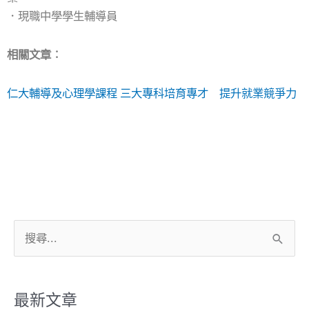
．現職中學學生輔導員
相關文章︰
仁大輔導及心理學課程 三大專科培育專才 提升就業競爭力
搜
尋
關
鍵
最新文章