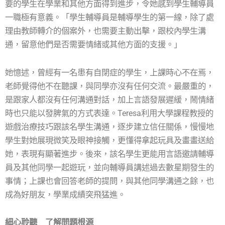
要的學生在學業和其他方面得到進步，令她感到學生輔導員
一職極有意義。「學生輔導員是輔導學生的第一線，除了處
理由教師轉介的個案外，也需要主動出擊，跟校內學生溝
通，留意他們是否需要情緒或其他方面的支援。」
她憶述，曾經有一名患有自閉症的學生，上課時心不在焉，
老師覺得他不在聽課，與同學亦沒有任何交流。最嚴重的，
是跟家人都沒有任何溝通對話，加上言語發展遲緩，鬧情緒
時也只能以發脾氣的方式表達。Teresa利用大學課程教授的
遊戲治療技巧跟該名學生溝通，逐步建立信任關係，慢慢地
學生對她展現微笑及眼神接觸，更懂得拿起玩具及畫畫送給
她，表現有顯著進步。後來，該名學生更能用言語邀請輔導
員及其他同學一起遊玩，並向輔導員講述過去數星期發生的
事情；上課也會回答老師的提問，與其他同學溝通之餘，也
成為好朋友，學業成績突飛猛進。
細心聆聽 了解問題根源