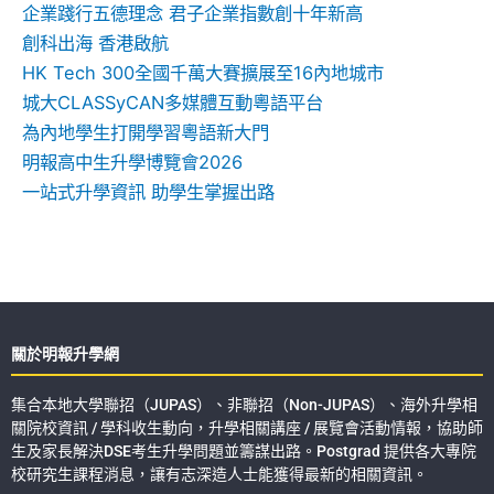
企業踐行五德理念 君子企業指數創十年新高
創科出海 香港啟航
HK Tech 300全國千萬大賽擴展至16內地城市
城大CLASSyCAN多媒體互動粵語平台
為內地學生打開學習粵語新大門
明報高中生升學博覽會2026
一站式升學資訊 助學生掌握出路
關於明報升學網
集合本地大學聯招（JUPAS）、非聯招（Non-JUPAS）、海外升學相
關院校資訊 / 學科收生動向，升學相關講座 / 展覽會活動情報，協助師
生及家長解決DSE考生升學問題並籌謀出路。Postgrad 提供各大專院
校研究生課程消息，讓有志深造人士能獲得最新的相關資訊。