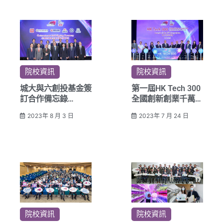
院校資訊
院校資訊
城大與六創投基金簽
第一屆HK Tech 300
訂合作備忘錄
全國創新創業千萬大
投入十億人民幣支持
賽順利舉行
2023年 8 月 3 日
2023年 7 月 24 日
HK Tech 300推進創
城大啟動第二屆比賽
科發展
續推進香港與內地創
科發展
院校資訊
院校資訊