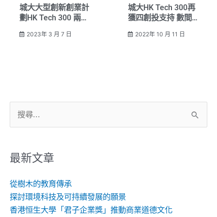
城大大型創新創業計
城大HK Tech 300再
劃HK Tech 300 兩年
獲四創投支持 數間
培育逾500初創團隊
獲培育初創吸引逾
2023年 3 月 7 日
2022年 10 月 11 日
立足香港 延至內
5,000萬風險投資
地 推動創科發展
搜
尋
關
鍵
最新文章
字:
從樹木的教育傳承
探討環境科技及可持續發展的願景
香港恒生大學「君子企業獎」推動商業道德文化