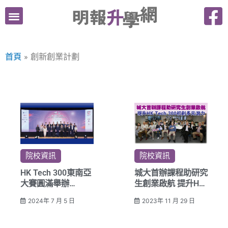
跳
至
主
要
首頁
創新創業計劃
內
容
院校資訊
院校資訊
HK Tech 300東南亞
城大首辦課程助研究
大賽圓滿舉辦
生創業啟航 提升HK
助海外初創走進香港
Tech 300初創多元
2024年 7 月 5 日
2023年 11 月 29 日
與內地市場
潛力