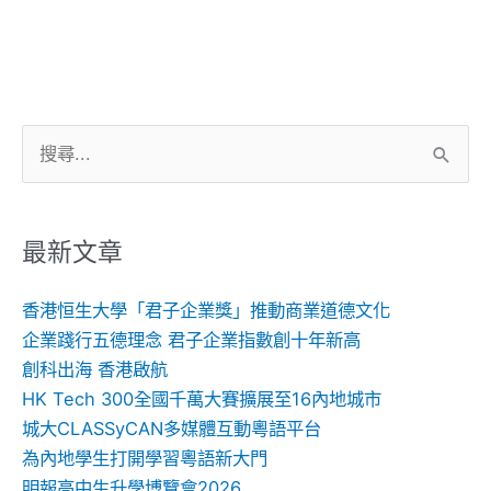
搜
尋
關
鍵
最新文章
字:
香港恒生大學「君子企業獎」推動商業道德文化
企業踐行五德理念 君子企業指數創十年新高
創科出海 香港啟航
HK Tech 300全國千萬大賽擴展至16內地城市
城大CLASSyCAN多媒體互動粵語平台
為內地學生打開學習粵語新大門
明報高中生升學博覽會2026