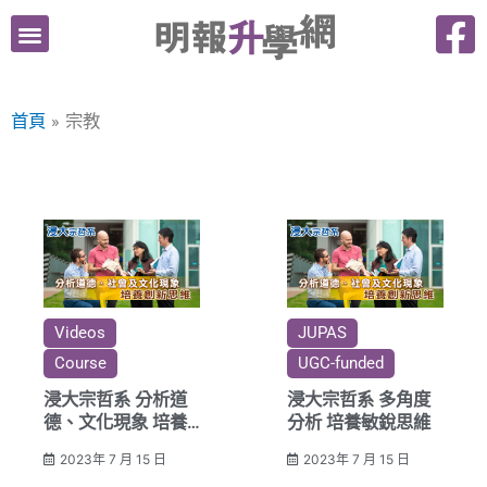
跳
至
主
要
首頁
宗教
內
容
Videos
JUPAS
Course
UGC-funded
浸大宗哲系 分析道
浸大宗哲系 多角度
德、文化現象 培養
分析 培養敏銳思維
創新思維
2023年 7 月 15 日
2023年 7 月 15 日