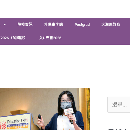
s
院校資訊
升學由李講
Postgrad
大灣區教育
2026（試閱版）
入U天書2026
搜
尋
關