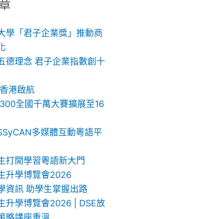
章
大學「君子企業獎」推動商
化
五德理念 君子企業指數創十
 香港啟航
ch 300全國千萬大賽擴展至16
SSyCAN多媒體互動粵語平
生打開學習粵語新大門
生升學博覽會2026
學資訊 助學生掌握出路
升學博覽會2026 | DSE放
策略講座重溫