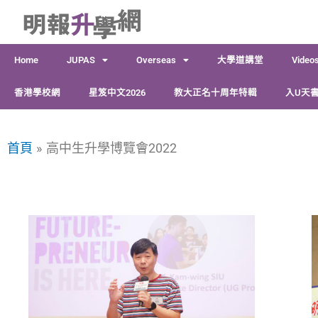
跳
至
主
Home
JUPAS
Overseas
大學道講堂
Video
要
內
香港學校網
星笈中文2026
教大正名十周年特輯
入U天書
容
首頁
高中生升學博覽會2022