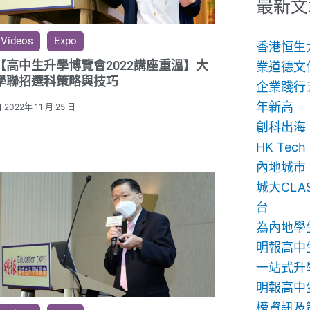
鍵
最新文
字:
Videos
Expo
香港恒生
【高中生升學博覽會2022講座重溫】大
業道德文
學聯招選科策略與技巧
企業踐行
年新高
2022年 11 月 25 日
創科出海
HK Te
內地城市
城大CLA
台
為內地學
明報高中
一站式升
明報高中生
榜資訊及