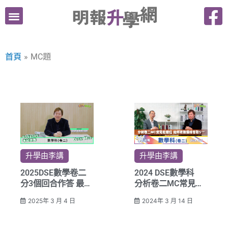
跳
至
主
要
首頁
MC題
內
容
升學由李講
升學由李講
2025DSE數學卷二
2024 DSE數學科
分3個回合作答 最重
分析卷二MC常見犯
要懂得篩答案
錯位 如何有效操練
2025年 3 月 4 日
2024年 3 月 14 日
奪取5**