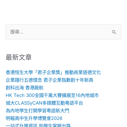
搜
尋
關
鍵
最新文章
字:
香港恒生大學「君子企業獎」推動商業道德文化
企業踐行五德理念 君子企業指數創十年新高
創科出海 香港啟航
HK Tech 300全國千萬大賽擴展至16內地城市
城大CLASSyCAN多媒體互動粵語平台
為內地學生打開學習粵語新大門
明報高中生升學博覽會2026
一站式升學資訊 助學生掌握出路