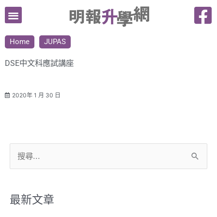
跳
至
主
Home
JUPAS
要
內
DSE中文科應試講座
容
2020年 1 月 30 日
搜
尋
關
鍵
最新文章
字: