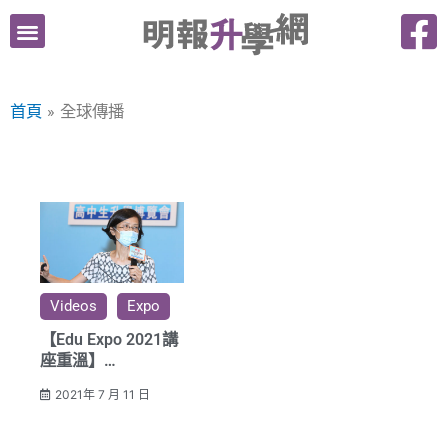
跳
至
主
要
首頁
全球傳播
內
容
Videos
Expo
【Edu Expo 2021講
座重溫】
培育新一代傳播專才
2021年 7 月 11 日