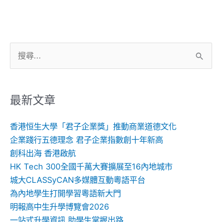
搜
尋
關
鍵
最新文章
字:
香港恒生大學「君子企業獎」推動商業道德文化
企業踐行五德理念 君子企業指數創十年新高
創科出海 香港啟航
HK Tech 300全國千萬大賽擴展至16內地城市
城大CLASSyCAN多媒體互動粵語平台
為內地學生打開學習粵語新大門
明報高中生升學博覽會2026
一站式升學資訊 助學生掌握出路