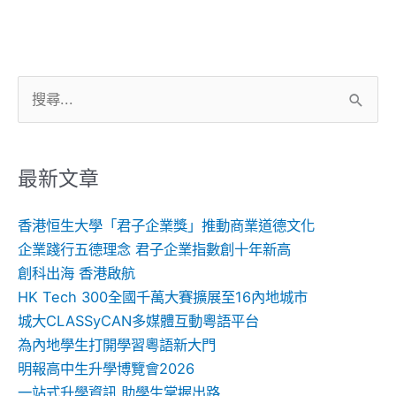
搜
尋
關
鍵
最新文章
字:
香港恒生大學「君子企業獎」推動商業道德文化
企業踐行五德理念 君子企業指數創十年新高
創科出海 香港啟航
HK Tech 300全國千萬大賽擴展至16內地城市
城大CLASSyCAN多媒體互動粵語平台
為內地學生打開學習粵語新大門
明報高中生升學博覽會2026
一站式升學資訊 助學生掌握出路