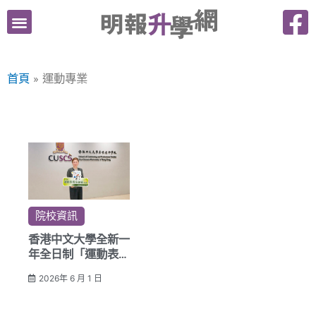
跳
至
主
要
首頁
運動專業
內
容
院校資訊
香港中文大學全新一
年全日制「運動表現
及創新文憑」
2026年 6 月 1 日
為DSE考生開拓升學
與運動專業新出路