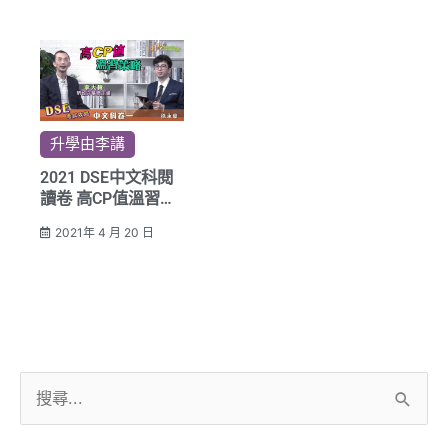
升學由李講
2021 DSE中文科閱
讀卷 高CP值溫習策
略
2021年 4 月 20 日
搜
尋