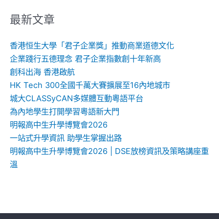
關
鍵
最新文章
字:
香港恒生大學「君子企業獎」推動商業道德文化
企業踐行五德理念 君子企業指數創十年新高
創科出海 香港啟航
HK Tech 300全國千萬大賽擴展至16內地城市
城大CLASSyCAN多媒體互動粵語平台
為內地學生打開學習粵語新大門
明報高中生升學博覽會2026
一站式升學資訊 助學生掌握出路
明報高中生升學博覽會2026 | DSE放榜資訊及策略講座重
溫