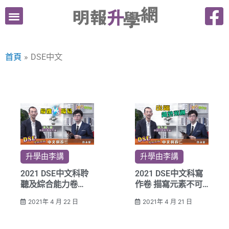
跳
至
主
要
首頁
DSE中文
內
容
升學由李講
升學由李講
2021 DSE中文科聆
2021 DSE中文科寫
聽及綜合能力卷
作卷 描寫元素不可
「四條柱」取分攻略
忽視 記事或借物抒
2021年 4 月 22 日
2021年 4 月 21 日
情須多留意