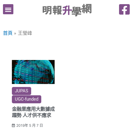
跳
至
主
要
首頁
王瑩峰
內
容
JUPAS
UGC-funded
金融業應用大數據成
趨勢 人才供不應求
2019年 5 月 7 日