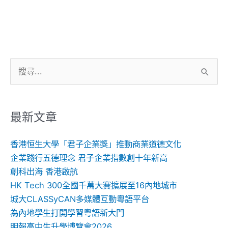
搜
尋
關
鍵
最新文章
字:
香港恒生大學「君子企業獎」推動商業道德文化
企業踐行五德理念 君子企業指數創十年新高
創科出海 香港啟航
HK Tech 300全國千萬大賽擴展至16內地城市
城大CLASSyCAN多媒體互動粵語平台
為內地學生打開學習粵語新大門
明報高中生升學博覽會2026